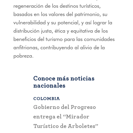
regeneración de los destinos turísticos,
basados en los valores del patrimonio, su
vulnerabilidad y su potencial, y así lograr la
distribución justa, ética y equitativa de los
beneficios del turismo para las comunidades
anfitrionas, contribuyendo al alivio de la
pobreza.
Conoce más noticias
nacionales
COLOMBIA
BOGOTÁ
,
C
a que la
Gobierno del Progreso
Fontur ale
su nueva
entrega el “Mirador
ciudadaní
a
Turístico de Arboletes”
posibles c
itación