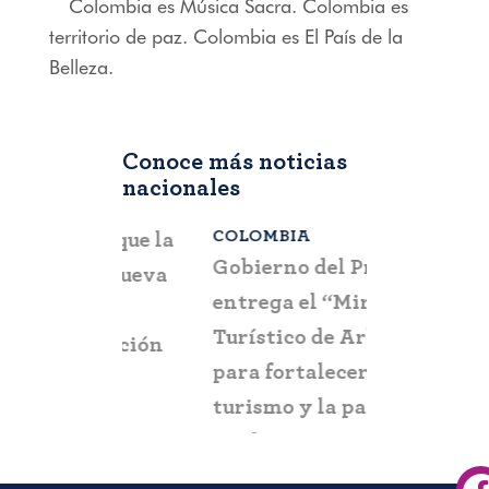
Colombia es Música Sacra. Colombia es
territorio de paz. Colombia es El País de la
Belleza.
Conoce más noticias
nacionales
COLOMBIA
BOGOTÁ
,
C
a que la
Gobierno del Progreso
Fontur ale
su nueva
entrega el “Mirador
ciudadaní
a
Turístico de Arboletes”
posibles c
itación
para fortalecer el
y suplant
turismo y la paz en el
Urabá antioqueño