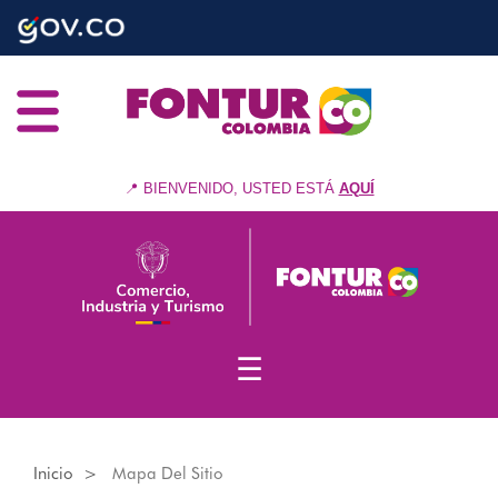
Nota:
Pasar
este
al
sitio
contenido
web
principal
incluye
un
sistema
de
📍 BIENVENIDO, USTED ESTÁ
AQUÍ
accesibilidad.
☰
Inicio
Mapa Del Sitio