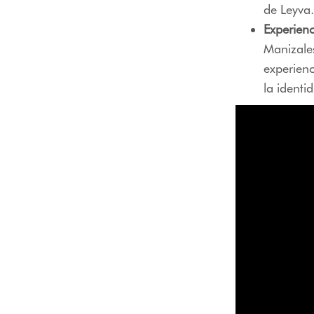
de Leyva.
Experienc
Manizale
experienc
la ident