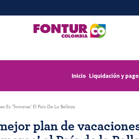
Inicio
Liquidación y pago
s Es ‘tomarse’ El País De La Belleza
mejor plan de vacacione