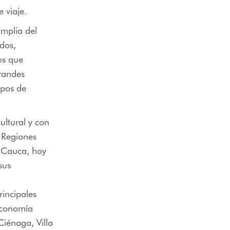
e viaje.
mplia del
idos,
os que
grandes
ipos de
ultural y con
. Regiones
 Cauca, hoy
sus
incipales
 economía
Ciénaga, Villa