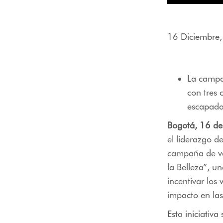
menú
de
accesibilidad.
16 Diciembre
La campañ
con tres 
escapadas
Bogotá, 16 de
el liderazgo d
campaña de va
la Belleza”, u
incentivar los
impacto en las 
Esta iniciativ