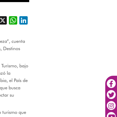
acebook
X
WhatsApp
LinkedIn
leza”, cuenta
s, Destinos
y Turismo, bajo
nzó la
ia, el País de
l que busca
ectar su
n turismo que