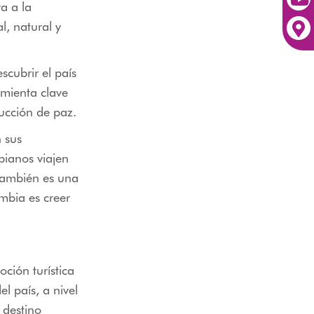
a a la
l, natural y
cubrir el país
amienta clave
rucción de paz.
 sus
ianos viajen
también es una
ombia es creer
ción turística
el país, a nivel
 destino