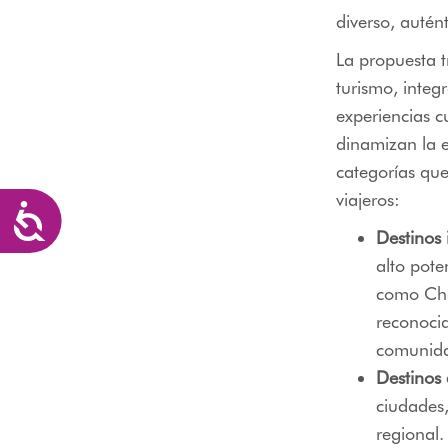
diverso, autént
La propuesta 
turismo, integ
experiencias c
dinamizan la e
categorías que 
viajeros:
Accesibilidad
Destinos 
alto pote
como Cho
reconocid
comunida
Destinos
ciudades,
regional.