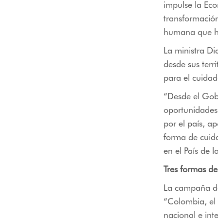
impulse la Eco
transformación 
humana que ha
La ministra Di
desde sus terr
para el cuidad
“Desde el Gob
oportunidades
por el país, a
forma de cuida
en el País de l
Tres formas de 
La campaña de 
“Colombia, el P
nacional e int