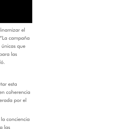
inamizar el
l. “La campaña
 únicas que
para las
ló.
utar esta
en coherencia
erada por el
 la conciencia
a las