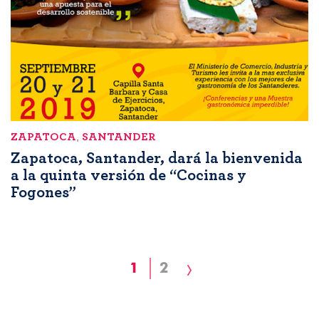
ZAPATOCA
,
SANTANDER
Zapatoca, Santander, dará la bienvenida
a la quinta versión de “Cocinas y
Fogones”
Paginación
Página
1
Page
2
Siguiente
actual
página