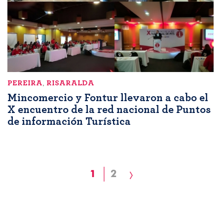
PEREIRA
,
RISARALDA
Mincomercio y Fontur llevaron a cabo el
X encuentro de la red nacional de Puntos
de información Turística
Paginación
Página
1
Page
2
Siguiente
actual
página