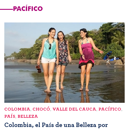
PACÍFICO
COLOMBIA
,
CHOCÓ
,
VALLE DEL CAUCA
,
PACÍFICO
,
PAÍS
,
BELLEZA
Colombia, el País de una Belleza por