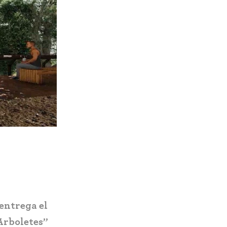
Pereira estrena el Ecoparque El
n nuevo
Vergel: infraestructura turística
la
sostenible que impacta a más de