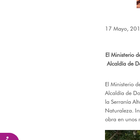
menú
de
accesibilidad.
17 Mayo, 20
El Ministerio 
Alcaldía de D
El Ministerio 
Alcaldía de D
la Serranía Al
Naturaleza. In
obra en unos 