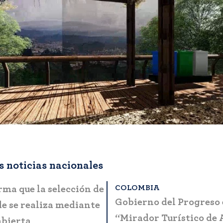
 noticias nacionales
OMBIA
BOGOTÁ
ta a la ciudadanía
MinCIT y Fontur lanza
es casos de fraude y
manual que simplifica 