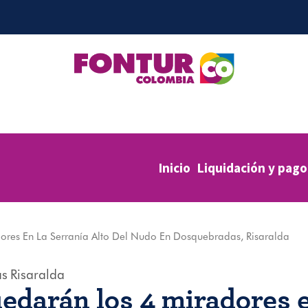
Inicio
Liquidación y pago
ores En La Serranía Alto Del Nudo En Dosquebradas, Risaralda
as
Risaralda
edarán los 4 miradores e