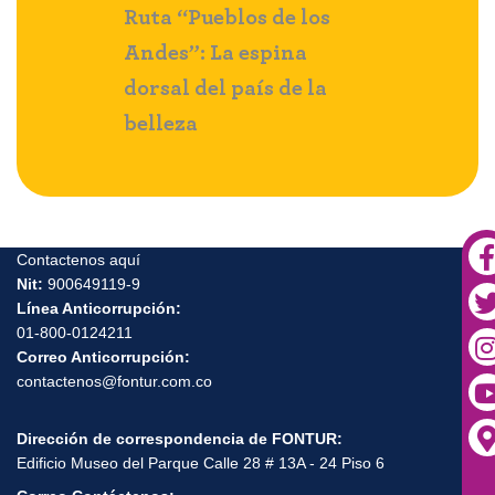
 de los
La Ruta de La Vorágine:
Descubre l
pina
una experiencia
Macondo: 
s de la
literaria y cultural en
corazón d
los Llanos de Colombia
mágico
Contactenos aquí
Nit:
900649119-9
Línea Anticorrupción:
01-800-0124211
Correo Anticorrupción:
contactenos@fontur.com.co
Dirección de correspondencia de FONTUR:
Edificio Museo del Parque Calle 28 # 13A - 24 Piso 6