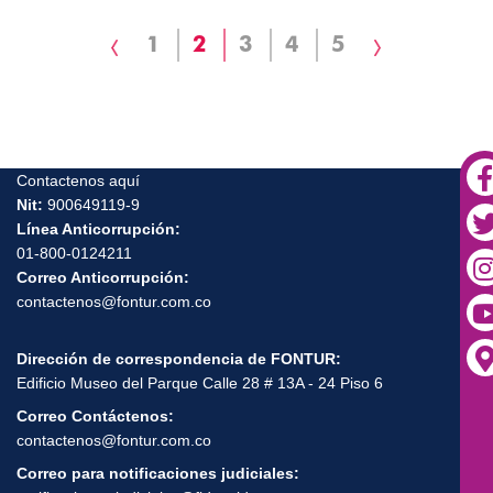
Página
Page
1
Página
2
Page
3
Page
4
Page
5
Siguiente
anterior
actual
página
Contactenos aquí
Nit:
900649119-9
Línea Anticorrupción:
01-800-0124211
Correo Anticorrupción:
contactenos@fontur.com.co
Dirección de correspondencia de FONTUR:
Edificio Museo del Parque Calle 28 # 13A - 24 Piso 6
Correo Contáctenos:
contactenos@fontur.com.co
Correo para notificaciones judiciales: