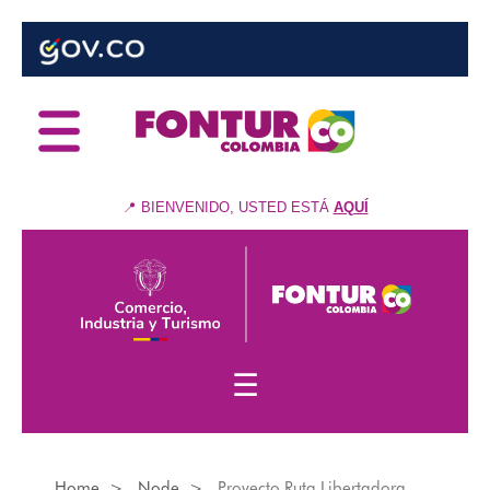
Skip
to
main
content
📍 BIENVENIDO, USTED ESTÁ
AQUÍ
☰
Home
Node
Proyecto Ruta Libertadora