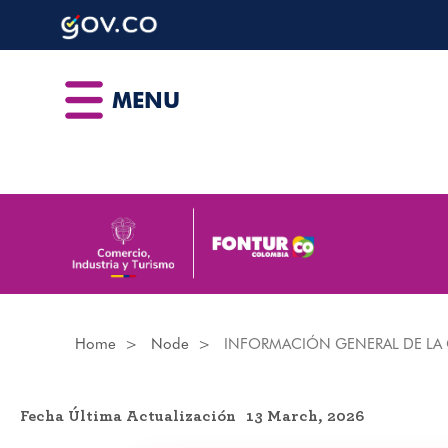
Skip
to
main
content
MENU
Home
Node
INFORMACIÓN GENERAL DE LA 
Fecha Última Actualización
13 March, 2026