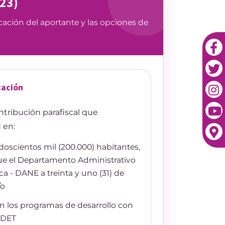
023)
cación del aportante y las opciones de
cación
ntribución parafiscal que
 en:
doscientos mil (200.000) habitantes,
ique el Departamento Administrativo
ca - DANE a treinta y uno (31) de
/o
en los programas de desarrollo con
 PDET