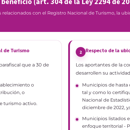
 beneficio (art. 304 de la Ley 2294 de 2
s relacionados con el Registro Nacional de Turismo, la ubi
al de Turismo
Respecto de la ubi
2
parafiscal que a 30 de
Los aportantes de la co
desarrollen su actividad
tablecimiento o
Municipios de hasta 
ribución, o
tal y como lo certif
Nacional de Estadísti
e turismo activo.
diciembre de 2022, y
Municipios listados 
enfoque territorial -