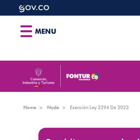
Skip
to
main
content
MENU
Home
Node
Exención Ley 2294 De 2023