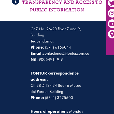
TRANSPARENCY AND ACCESS TO
PUBLIC INFORMATION
Cr 7 No. 26-20 floor 7 and 9,
Building
Tequendama.
Phone:
(571) 6166044
Email:
contactenos@fontur.com.co
Nit:
900649119-9
FONTUR correspondence
address :
Cll 28 #13ª-24 floor 6 Museo
del Parque Building
Phone:
(57–1) 3275500
Hours of operation:
Monday