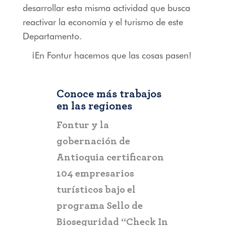
desarrollar esta misma actividad que busca
reactivar la economía y el turismo de este
Departamento.
¡En Fontur hacemos que las cosas pasen!
Conoce más trabajos
en las regiones
RIOHACHA
,
COLOMBIA
ntur y la
Fontur aliado
bernación de
estratégico en la
tioquia certificaron
promoción de Riohacha
4 empresarios
rísticos bajo el
ograma Sello de
oseguridad “Check In