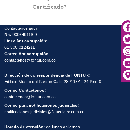
Contactenos aquí
rtificado”
Nit:
900649119-9
Línea Anticorrupción:
01-800-0124211
Correo Anticorrupción:
contactenos@fontur.com.co
Dirección de correspondencia de FONTUR:
Edificio Museo del Parque Calle 28 # 13A - 24 Piso 6
Correo Contáctenos:
contactenos@fontur.com.co
Correo para notificaciones judiciales:
notificaciones.judiciales@fiducoldex.com.co
Horario de atención:
de lunes a viernes
de 8 AM a 5:00 PM - Bogotá, Colombia.
Política Protección de Datos Personales
Aviso de privacidad
Términos y condiciones