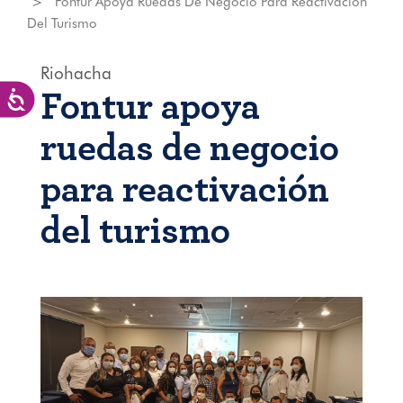
Fontur Apoya Ruedas De Negocio Para Reactivación
Del Turismo
Riohacha
Fontur apoya
Accesibilidad
ruedas de negocio
para reactivación
del turismo