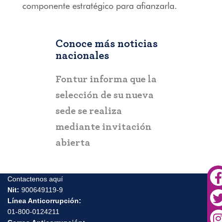
componente estratégico para afianzarla.
Conoce más noticias
nacionales
COLOMBIA
Fontur informa que la
Gobierno del 
selección de su nueva
entrega el “M
sede se realiza
Turístico de A
mediante invitación
para fortalecer
abierta
turismo y la pa
Urabá antioq
Contactenos aquí
Nit:
900649119-9
Línea Anticorrupción:
01-800-0124211