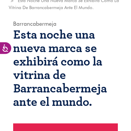
Esta Noche Una Nueva Marca Se Exhibirá Como La
Vitrina De Barrancabermeja Ante El Mundo.
Barrancabermeja
Esta noche una
nueva marca se
Accesibilidad
exhibirá como la
vitrina de
Barrancabermeja
ante el mundo.