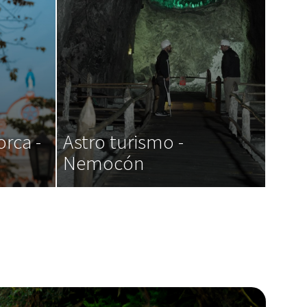
orca -
Astro turismo -
Nemocón
,