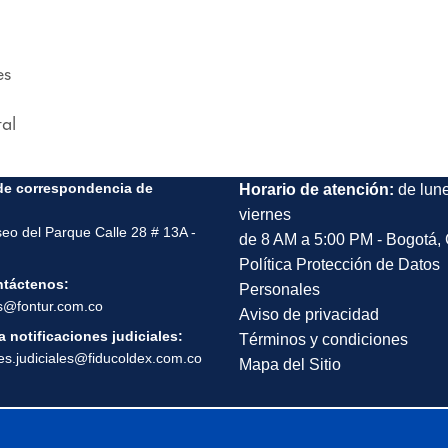
es
al
de correspondencia de
Horario de atención:
de lun
viernes
seo del Parque Calle 28 # 13A -
de 8 AM a 5:00 PM - Bogotá,
Política Protección de Datos
ntáctenos:
Personales
s@fontur.com.co
Aviso de privacidad
 notificaciones judiciales:
Términos y condiciones
nes.judiciales@fiducoldex.com.co
Mapa del Sitio