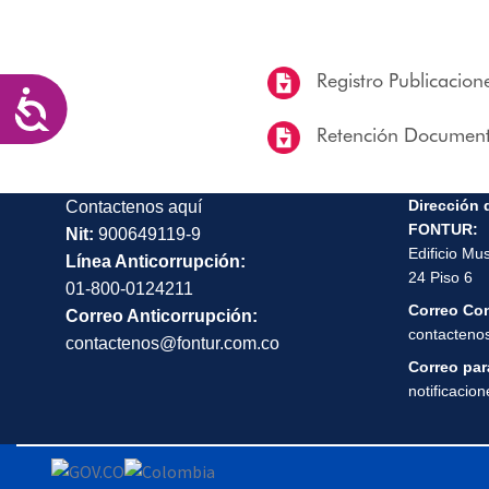
las
personas
con
Registro Publicacion
discapacidad
Accesibilidad
visual
Retención Document
que
están
Dirección 
usando
Contactenos aquí
FONTUR:
un
Nit:
900649119-9
Edificio Mu
lector
Línea Anticorrupción:
24 Piso 6
de
01-800-0124211
Correo Co
pantalla;
Correo Anticorrupción:
contacteno
Presione
contactenos@fontur.com.co
Correo para
Control-
notificacio
F10
para
abrir
un