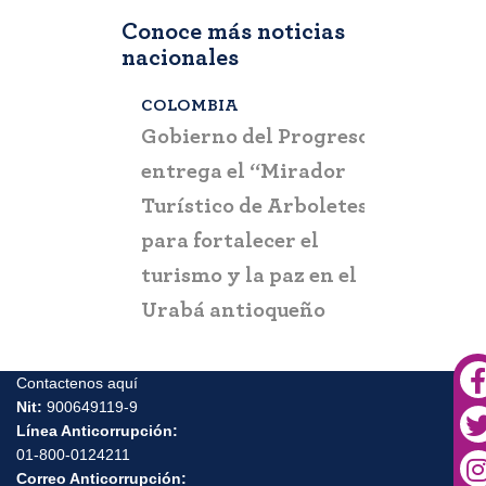
Conoce más noticias
nacionales
COLOMBIA
BOGOTÁ
,
C
a que la
Gobierno del Progreso
Fontur ale
su nueva
entrega el “Mirador
ciudadaní
a
Turístico de Arboletes”
posibles c
itación
para fortalecer el
y suplant
turismo y la paz en el
Urabá antioqueño
Contactenos aquí
Nit:
900649119-9
Línea Anticorrupción:
01-800-0124211
Correo Anticorrupción: