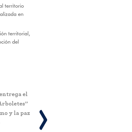
 territorio
ializada en
ón territorial,
oción del
Pereira estrena el Ecoparque El
n nuevo
Vergel: infraestructura turística
la
sostenible que impacta a más de
amas y
734.000 personas
 turismo