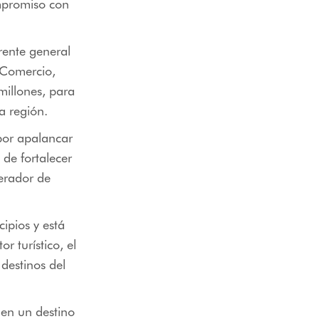
mpromiso con
rente general
 Comercio,
millones, para
a región.
 por apalancar
 de fortalecer
nerador de
ipios y está
r turístico, el
 destinos del
 en un destino