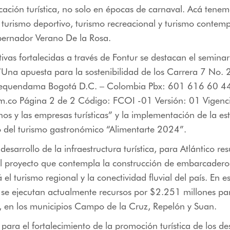
ación turística, no solo en épocas de carnaval. Acá tene
turismo deportivo, turismo recreacional y turismo contemp
bernador Verano De la Rosa.
ativas fortalecidas a través de Fontur se destacan el semina
 “Una apuesta para la sostenibilidad de los Carrera 7 No. 
 Tequendama Bogotá D.C. – Colombia Pbx: 601 616 60 4
m.co Página 2 de 2 Código: FCOI -01 Versión: 01 Vigenci
os y las empresas turísticas” y la implementación de la es
o del turismo gastronómico “Alimentarte 2024”.
 desarrollo de la infraestructura turística, para Atlántico res
 proyecto que contempla la construcción de embarcaderos,
 el turismo regional y la conectividad fluvial del país. En e
se ejecutan actualmente recursos por $2.251 millones par
 en los municipios Campo de la Cruz, Repelón y Suan.
 para el fortalecimiento de la promoción turística de los de