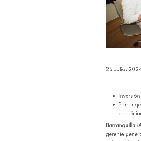
menú
de
accesibilidad.
26 Julio, 202
Inversió
Barranqui
beneficia
Barranquilla 
gerente genera