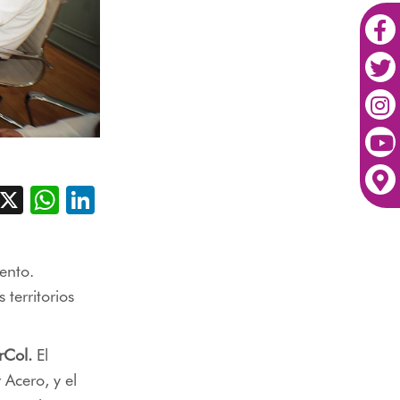
acebook
X
WhatsApp
LinkedIn
ento.
 territorios
rCol.
El
 Acero, y el