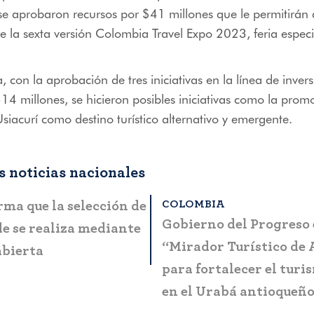
 se aprobaron recursos por $41 millones que le permitirán al
e la sexta versión Colombia Travel Expo 2023, feria espec
 con la aprobación de tres iniciativas en la línea de inversi
4 millones, se hicieron posibles iniciativas como la prom
siacurí como destino turístico alternativo y emergente.
 noticias nacionales
OMBIA
BOGOTÁ
ta a la ciudadanía
MinCIT y Fontur lanza
es casos de fraude y
manual que simplifica 
ón
presentación de progr
proyectos en el sector