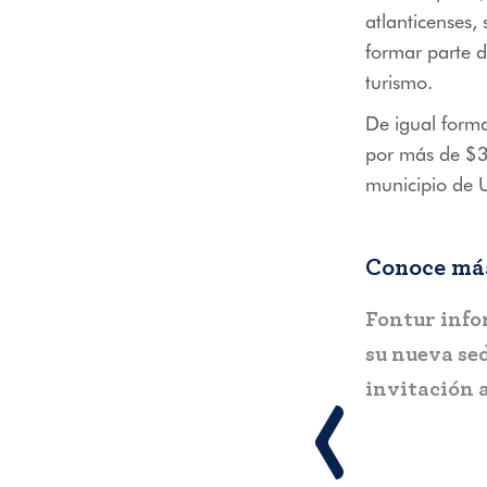
atlanticenses,
formar parte d
turismo.
De igual forma,
por más de $31
municipio de U
Conoce más
,
COLOMBIA
BOGOTÁ
COL
Gobierno del Progreso entrega el
Fontur aler
“Mirador Turístico de Arboletes”
sobre posibl
para fortalecer el turismo y la paz
suplantaci
en el Urabá antioqueño