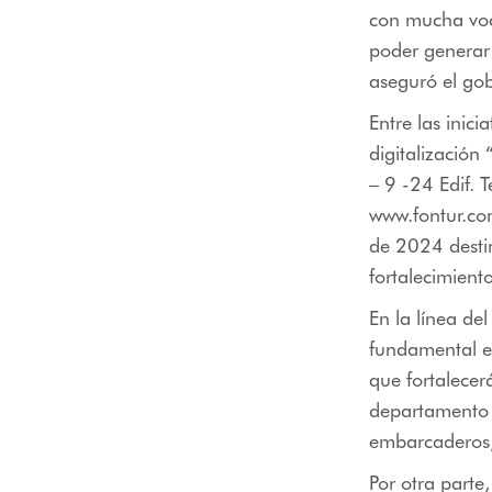
con mucha voc
poder generar 
aseguró el go
Entre las inici
digitalización
– 9 -24 Edif.
www.fontur.co
de 2024 destin
fortalecimient
En la línea del
fundamental el
que fortalecerá
departamento 
embarcaderos,
Por otra parte,