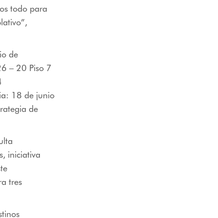
mos todo para
lativo”,
rio de
26 – 20 Piso 7
4
a: 18 de junio
trategia de
ulta
 iniciativa
ste
a tres
stinos