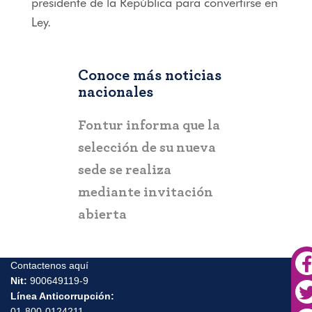
presidente de la República para convertirse en
Ley.
Conoce más noticias
nacionales
COLOMBIA
Fontur informa que la
Gobierno del Progr
selección de su nueva
entrega el “Mirado
sede se realiza
Turístico de Arbole
mediante invitación
para fortalecer el
abierta
turismo y la paz en 
Urabá antioqueño
Contactenos aquí
Nit:
900649119-9
Línea Anticorrupción: