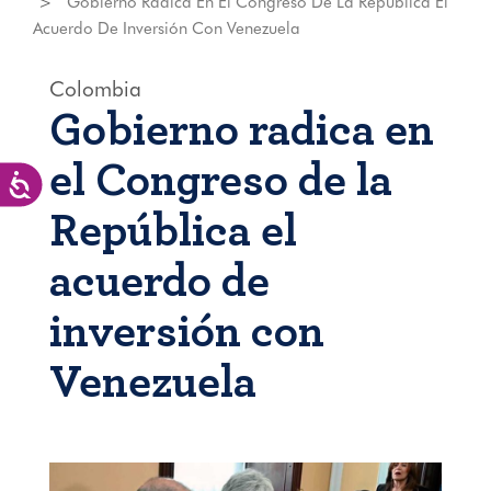
Gobierno Radica En El Congreso De La República El
Acuerdo De Inversión Con Venezuela
Colombia
Gobierno radica en
el Congreso de la
Accesibilidad
República el
acuerdo de
inversión con
Venezuela