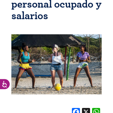
personal ocupado y
salarios
Accesibilidad
Facebook
X
Whats