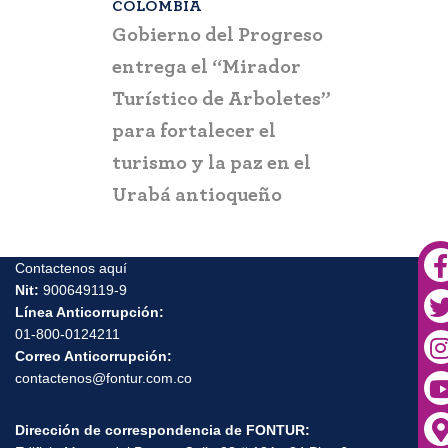
COLOMBIA
BOGOTÁ
,
C
a que la
Gobierno del Progreso
Fontur ale
su nueva
entrega el “Mirador
ciudadaní
a
Turístico de Arboletes”
posibles c
itación
para fortalecer el
y suplant
turismo y la paz en el
Urabá antioqueño
Contactenos aquí
Nit:
900649119-9
Línea Anticorrupción:
01-800-0124211
Correo Anticorrupción:
contactenos@fontur.com.co
Dirección de correspondencia de FONTUR: