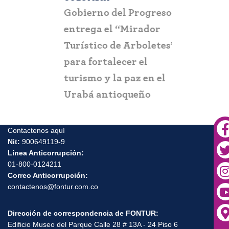
a que la
Gobierno del Progreso
Fontur ale
su nueva
entrega el “Mirador
ciudadaní
a
Turístico de Arboletes”
posibles c
itación
para fortalecer el
y suplant
turismo y la paz en el
Urabá antioqueño
Contactenos aquí
Nit:
900649119-9
Línea Anticorrupción:
01-800-0124211
Correo Anticorrupción:
contactenos@fontur.com.co
Dirección de correspondencia de FONTUR:
Edificio Museo del Parque Calle 28 # 13A - 24 Piso 6