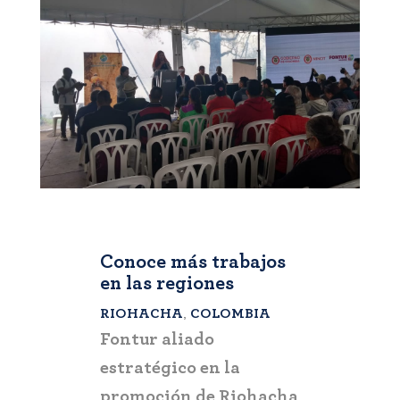
Conoce más trabajos
en las regiones
RIOHACHA
,
COLOMBIA
RIOHACHA
Fontur aliado
Fontur ap
de
estratégico en la
negocio p
tificaron
promoción de Riohacha
reactivaci