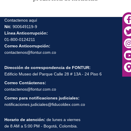
ios
turismo
o el
lo de
Contactenos aquí
Nit:
900649119-9
 “Check In
Línea Anticorrupción:
01-800-0124211
Correo Anticorrupción:
contactenos@fontur.com.co
Dirección de correspondencia de FONTUR:
Edificio Museo del Parque Calle 28 # 13A - 24 Piso 6
Correo Contáctenos:
contactenos@fontur.com.co
Correo para notificaciones judiciales:
notificaciones.judiciales@fiducoldex.com.co
Horario de atención:
de lunes a viernes
de 8 AM a 5:00 PM - Bogotá, Colombia.