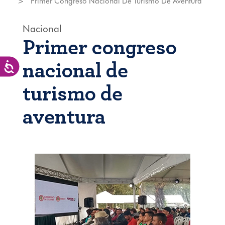
Primer Congreso Nacional De Turismo De Aventura
Nacional
Primer congreso
nacional de
Accesibilidad
turismo de
aventura