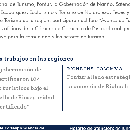
nal de Turismo, Fontur, la Gobernación de Nariño, Satena
Ecoparques, Ecoturismo y Turismo de Naturaleza, Fedec y 
 Turismo de la región, participaron del foro “Avance de T
as oficinas de la Cámara de Comercio de Pasto, el cual ge
tivo para la comunidad y los actores de turismo.
 trabajos en las regiones
,
RIOHACHA
COLOMBIA
 gobernación de
Fontur aliado estratégi
ertificaron 104
promoción de Riohach
turísticos bajo el
llo de Bioseguridad
ertificado”
de correspondencia de
Horario de atención:
de lun