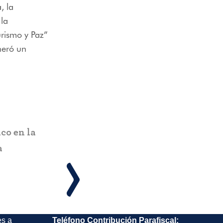
, la
la
urismo y Paz”
neró un
RIOHACHA
co en la
Fontur apoya ruedas de negocio
a
para reactivación del turismo
es a
Teléfono Contribución Parafiscal: