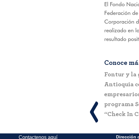
El Fondo Nacio
menú
Federación de 
de
accesibilidad.
Corporación de
realizado en l
resultado posi
Conoce más
Fontur y la
Antioquia c
empresarios 
programa Se
“Check In C
Dirección 
Contactenos aquí