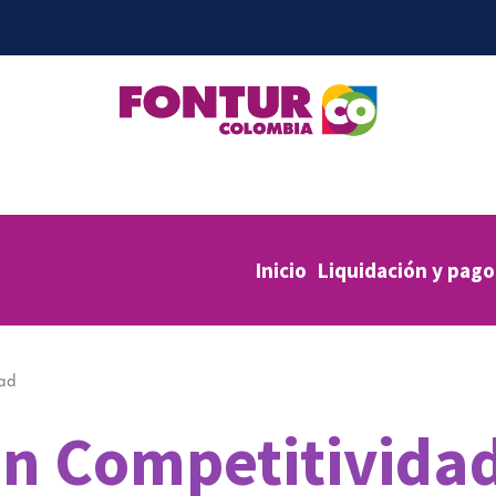
Inicio
Liquidación y pago
dad
ón Competitivida