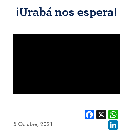
¡Urabá nos espera!
Facebook
X
Whats
5 Octubre, 2021
Linked