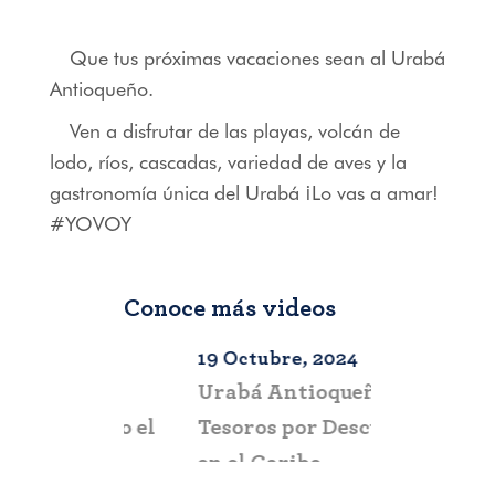
Que tus próximas vacaciones sean al Urabá
Antioqueño.
Ven a disfrutar de las playas, volcán de
lodo, ríos, cascadas, variedad de aves y la
gastronomía única del Urabá ¡Lo vas a amar!
#YOVOY
Conoce más videos
2024
19 Octubre, 2024
10 Octubre
laga–
Urabá Antioqueño:
Escápate 
 todo el
Tesoros por Descubrir
Experienc
n solo
en el Caribe
Pacífico 