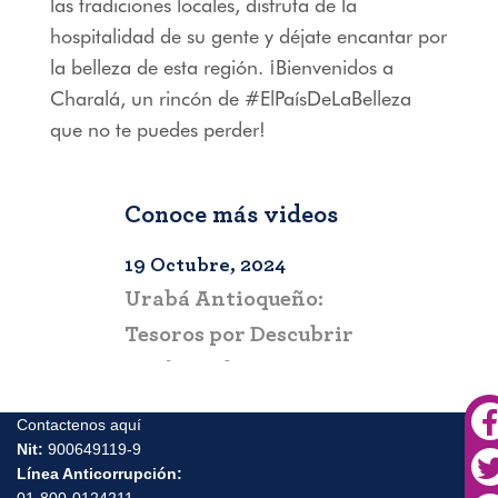
las tradiciones locales, disfruta de la
hospitalidad de su gente y déjate encantar por
la belleza de esta región. ¡Bienvenidos a
Charalá, un rincón de
#ElPaísDeLaBelleza
que no te puedes perder!
Conoce más videos
2024
19 Octubre, 2024
10 Octubre
aga–
Urabá Antioqueño:
Escápate 
 todo el
Tesoros por Descubrir
Experienci
 solo
en el Caribe
Pacífico 
Contactenos aquí
Nit:
900649119-9
Línea Anticorrupción: