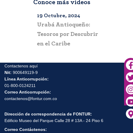
Conoce más videos
2024
19 Octubre, 2024
10 Octubre
aga–
Urabá Antioqueño:
Escápate 
 todo el
Tesoros por Descubrir
Experienci
 solo
en el Caribe
Pacífico 
Contactenos aquí
Nit:
900649119-9
Línea Anticorrupción:
01-800-0124211
Correo Anticorrupción:
contactenos@fontur.com.co
Dirección de correspondencia de FONTUR:
Edificio Museo del Parque Calle 28 # 13A - 24 Piso 6
Correo Contáctenos: