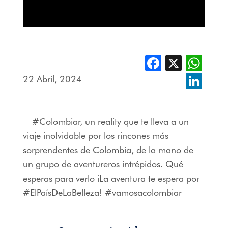
Facebook
X
Whats
22 Abril, 2024
Linked
#Colombiar
, un reality que te lleva a un
viaje inolvidable por los rincones más
sorprendentes de Colombia, de la mano de
un grupo de aventureros intrépidos. Qué
esperas para verlo iLa aventura te espera por
#ElPaísDeLaBelleza
!
#vamosacolombiar