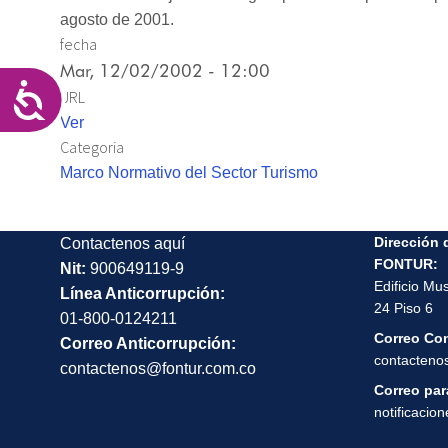
las
agosto de 2001.
personas
fecha
con
Mar, 12/02/2002 - 12:00
discapacidad
Accesibilidad
URL
visual
Ver
que
Categoria
están
Marco Normativo del Sector Turismo
usando
un
lector
Dirección 
Contactenos aquí
de
FONTUR:
Nit:
900649119-9
Edificio Mu
pantalla;
Línea Anticorrupción:
24 Piso 6
Presione
01-800-0124211
Correo Co
Control-
Correo Anticorrupción:
contacteno
F10
contactenos@fontur.com.co
para
Correo para
notificacio
abrir
un