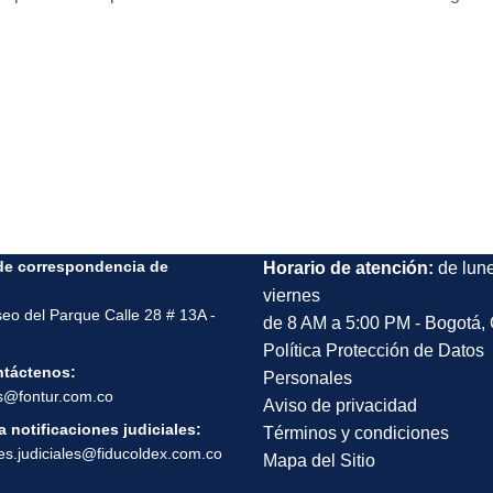
de correspondencia de
Horario de atención:
de lun
viernes
seo del Parque Calle 28 # 13A -
de 8 AM a 5:00 PM - Bogotá,
Política Protección de Datos
ntáctenos:
Personales
s@fontur.com.co
Aviso de privacidad
 notificaciones judiciales:
Términos y condiciones
nes.judiciales@fiducoldex.com.co
Mapa del Sitio