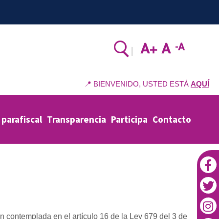
Formulario
Search
de
📍 BIENVENIDO, USTED ESTÁ
AQUÍ
búsqueda
 parafiscal
Transparencia
Participa
Contacto
ión contemplada en el artículo 16 de la Ley 679 del 3 de