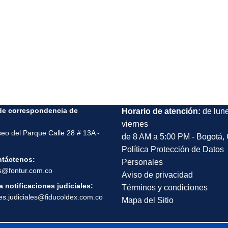
de correspondencia de
Horario de atención:
de lun
viernes
seo del Parque Calle 28 # 13A -
de 8 AM a 5:00 PM - Bogotá,
Política Protección de Datos
ntáctenos:
Personales
s@fontur.com.co
Aviso de privacidad
 notificaciones judiciales:
Términos y condiciones
nes.judiciales@fiducoldex.com.co
Mapa del Sitio