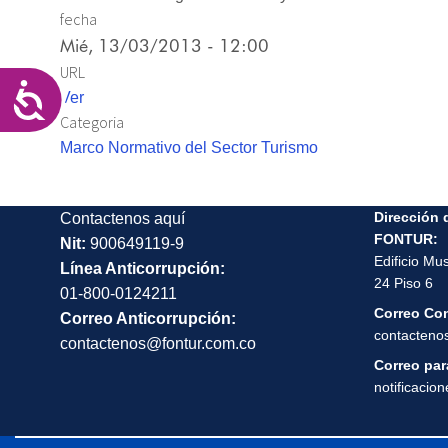
las
fecha
personas
Mié, 13/03/2013 - 12:00
con
URL
discapacidad
Accesibilidad
Ver
visual
Categoria
que
Marco Normativo del Sector Turismo
están
usando
un
Dirección 
Contactenos aquí
lector
FONTUR:
Nit:
900649119-9
Edificio Mu
de
Línea Anticorrupción:
24 Piso 6
pantalla;
01-800-0124211
Correo Co
Presione
Correo Anticorrupción:
contacteno
Control-
contactenos@fontur.com.co
F10
Correo para
notificacio
para
abrir
un