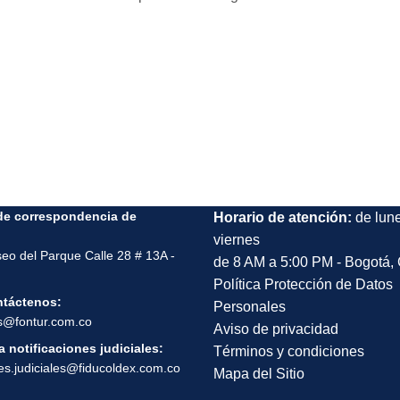
de correspondencia de
Horario de atención:
de lun
viernes
seo del Parque Calle 28 # 13A -
de 8 AM a 5:00 PM - Bogotá,
Política Protección de Datos
ntáctenos:
Personales
s@fontur.com.co
Aviso de privacidad
 notificaciones judiciales:
Términos y condiciones
nes.judiciales@fiducoldex.com.co
Mapa del Sitio