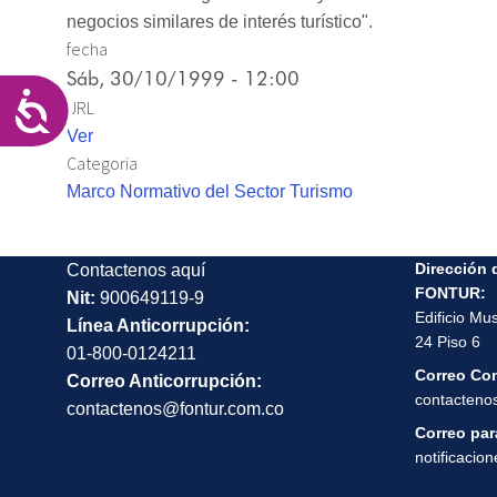
las
negocios similares de interés turístico".
personas
fecha
con
Sáb, 30/10/1999 - 12:00
discapacidad
Accesibilidad
URL
visual
Ver
que
Categoria
están
Marco Normativo del Sector Turismo
usando
un
lector
Dirección 
Contactenos aquí
de
FONTUR:
Nit:
900649119-9
Edificio Mu
pantalla;
Línea Anticorrupción:
24 Piso 6
Presione
01-800-0124211
Correo Co
Control-
Correo Anticorrupción:
contacteno
F10
contactenos@fontur.com.co
para
Correo para
notificacio
abrir
un