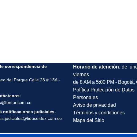
de correspondencia de
Horario de atención:
de lun
viernes
seo del Parque Calle 28 # 13A -
de 8 AM a 5:00 PM - Bogotá,
Política Protección de Datos
ntáctenos:
Personales
s@fontur.com.co
Aviso de privacidad
 notificaciones judiciales:
Términos y condiciones
nes.judiciales@fiducoldex.com.co
Mapa del Sitio