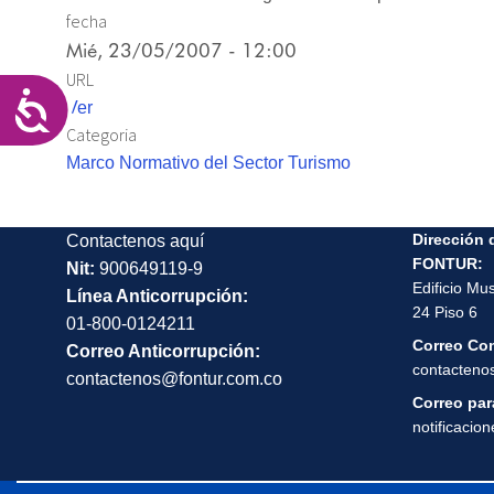
las
fecha
personas
Mié, 23/05/2007 - 12:00
con
URL
discapacidad
Accesibilidad
Ver
visual
Categoria
que
Marco Normativo del Sector Turismo
están
usando
un
Dirección 
Contactenos aquí
lector
FONTUR:
Nit:
900649119-9
Edificio Mu
de
Línea Anticorrupción:
24 Piso 6
pantalla;
01-800-0124211
Correo Co
Presione
Correo Anticorrupción:
contacteno
Control-
contactenos@fontur.com.co
F10
Correo para
notificacio
para
abrir
un