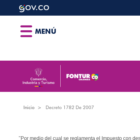
Nota:
Pasar
este
al
sitio
contenido
web
principal
MENÚ
incluye
un
sistema
de
accesibilidad.
Presione
Control-
F11
para
ajustar
Inicio
Decreto 1782 De 2007
el
sitio
web
a
"Por medio del cual se reglamenta el Impuesto con dest