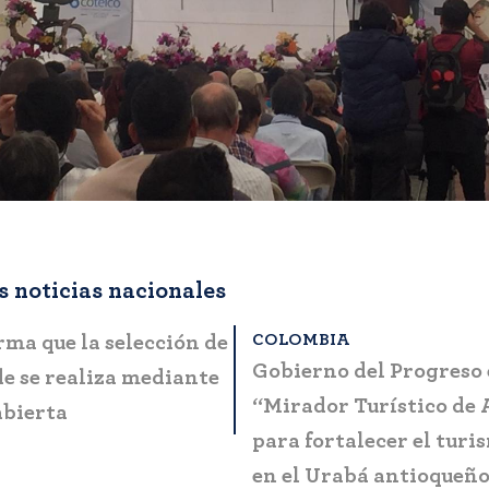
 noticias nacionales
OMBIA
BOGOTÁ
ta a la ciudadanía
MinCIT y Fontur lanza
es casos de fraude y
manual que simplifica 
ón
presentación de progr
proyectos en el sector