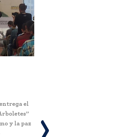
Pereira estrena el Ecoparque El
n nuevo
Vergel: infraestructura turística
la
sostenible que impacta a más de
amas y
734.000 personas
 turismo