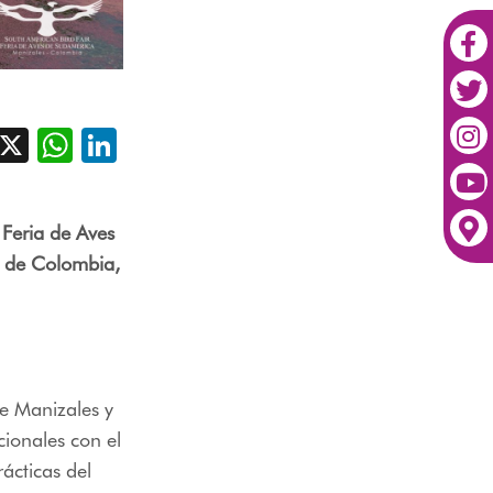
acebook
X
WhatsApp
LinkedIn
 Feria de Aves
a de Colombia,
de Manizales y
cionales con el
ácticas del