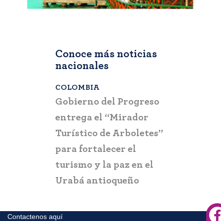
Conoce más noticias
nacionales
COLOMBIA
BOGOTÁ
,
C
a que la
Gobierno del Progreso
Fontur ale
su nueva
entrega el “Mirador
ciudadaní
a
Turístico de Arboletes”
posibles c
itación
para fortalecer el
y suplant
turismo y la paz en el
Urabá antioqueño
Contactenos aquí