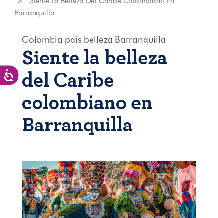
Siente La Belleza Del Caribe Colombiano En
Barranquilla
Colombia
país
belleza
Barranquilla
Siente la belleza
del Caribe
Accesibilidad
colombiano en
Barranquilla