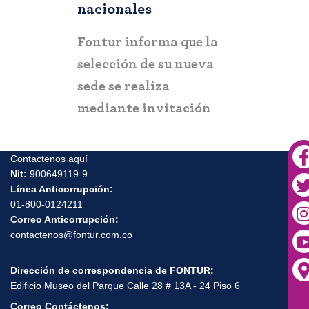
nacionales
COLOMBIA
BO
 informa que la
Gobierno del Progreso
Fon
ión de su nueva
entrega el “Mirador
ciu
e realiza
Turístico de Arboletes”
pos
nte invitación
para fortalecer el
y s
a
turismo y la paz en el
Urabá antioqueño
Contactenos aquí
Nit:
900649119-9
Línea Anticorrupción:
01-800-0124211
Correo Anticorrupción:
contactenos@fontur.com.co