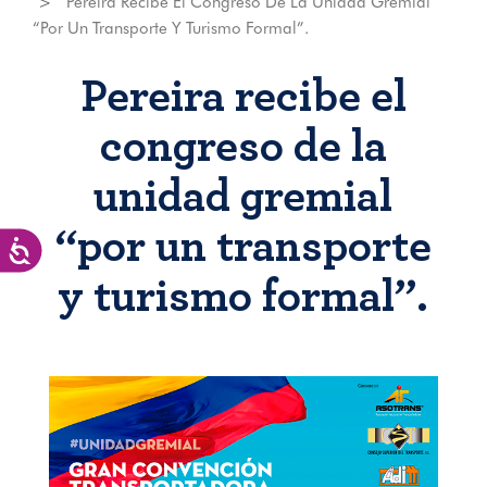
Pereira Recibe El Congreso De La Unidad Gremial
“por Un Transporte Y Turismo Formal”.
Pereira recibe el
congreso de la
unidad gremial
“por un transporte
Accesibilidad
y turismo formal”.