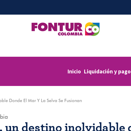
Inicio
Liquidación y pago
dable Donde El Mar Y La Selva Se Fusionan
bia
, un destino inolvidable