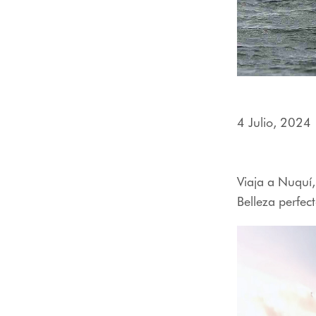
menú
de
accesibilidad.
4 Julio, 2024
Viaja a Nuquí,
Belleza perfec