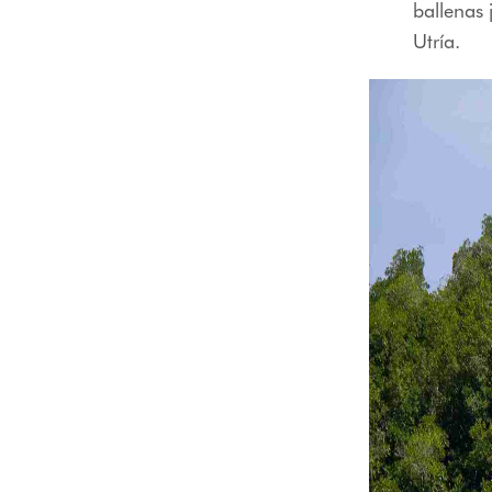
ballenas 
Utría.