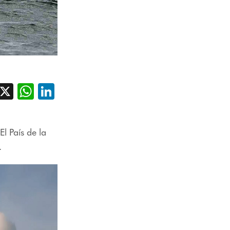
acebook
X
WhatsApp
LinkedIn
l País de la
d.