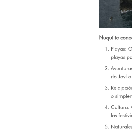
Nuquí te cone
Playas: G
playas pa
Aventuras
río Joví 
Relajació
o simple
Cultura: 
las festi
Naturalez