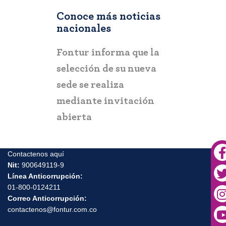
Conoce más noticias
nacionales
COLOMBIA
Fontur informa que la
Gobierno 
selección de su nueva
entrega e
sede se realiza
Turístico 
mediante invitación
para forta
abierta
turismo y 
Urabá ant
Contactenos aquí
Nit:
900649119-9
Línea Anticorrupción:
01-800-0124211
Correo Anticorrupción:
contactenos@fontur.com.co