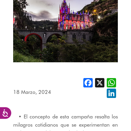
Facebook
X
Whats
18 Marzo, 2024
Linked
Accesibilidad
• El concepto de esta campaña resalta los
milagros cotidianos que se experimentan en