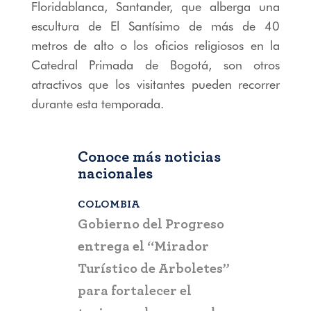
Floridablanca, Santander, que alberga una
escultura de El Santísimo de más de 40
metros de alto o los oficios religiosos en la
Catedral Primada de Bogotá, son otros
atractivos que los visitantes pueden recorrer
durante esta temporada.
Conoce más noticias
nacionales
COLOMBIA
BOGOTÁ
,
C
a que la
Gobierno del Progreso
Fontur ale
su nueva
entrega el “Mirador
ciudadaní
a
Turístico de Arboletes”
posibles c
itación
para fortalecer el
y suplant