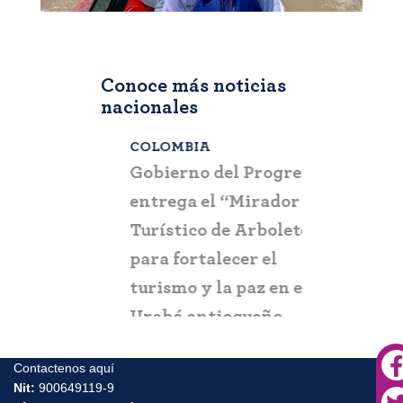
Conoce más noticias
nacionales
COLOMBIA
BOGOTÁ
,
C
a que la
Gobierno del Progreso
Fontur ale
su nueva
entrega el “Mirador
ciudadaní
a
Turístico de Arboletes”
posibles c
itación
para fortalecer el
y suplant
turismo y la paz en el
Urabá antioqueño
Contactenos aquí
Nit:
900649119-9