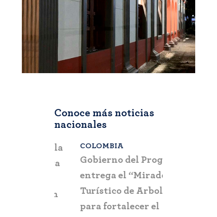
Conoce más noticias
nacionales
COLOMBIA
BOGOTÁ
,
C
a que la
Gobierno del Progreso
Fontur ale
su nueva
entrega el “Mirador
ciudadaní
a
Turístico de Arboletes”
posibles c
itación
para fortalecer el
y suplant