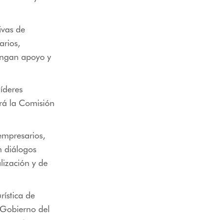
ivas de
arios,
engan apoyo y
íderes
drá la Comisión
 empresarios,
n diálogos
alización y de
rística de
l Gobierno del