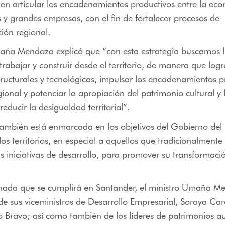
en articular los encadenamientos productivos entre la ec
 y grandes empresas, con el fin de fortalecer procesos de
ción regional.
aña Mendoza explicó que “con esta estrategia buscamos ll
trabajar y construir desde el territorio, de manera que log
tructurales y tecnológicas, impulsar los encadenamientos p
gional y potenciar la apropiación del patrimonio cultural y 
 reducir la desigualdad territorial”.
también está enmarcada en los objetivos del Gobierno de
 los territorios, en especial a aquellos que tradicionalment
as iniciativas de desarrollo, para promover su transformaci
rnada que se cumplirá en Santander, el ministro Umaña M
 sus viceministros de Desarrollo Empresarial, Soraya Car
o Bravo; así como también de los líderes de patrimonios 