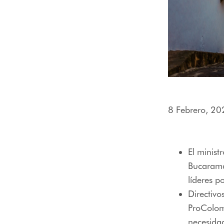
menú
de
accesibilidad.
8 Febrero, 20
El minis
Bucaraman
líderes p
Directiv
ProColomb
necesidad