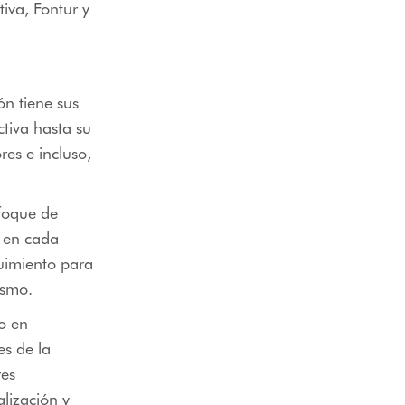
iva, Fontur y
ón tiene sus
tiva hasta su
res e incluso,
nfoque de
s en cada
guimiento para
ismo.
o en
s de la
res
alización y