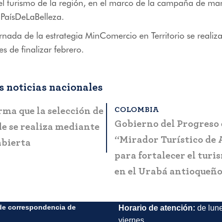
l turismo de la región, en el marco de la campaña de mar
PaísDeLaBelleza.
ornada de la estrategia MinComercio en Territorio se reali
s de finalizar febrero.
 noticias nacionales
OMBIA
BOGOTÁ
ta a la ciudadanía
MinCIT y Fontur lanza
es casos de fraude y
manual que simplifica 
ón
presentación de progr
proyectos en el sector
de correspondencia de
Horario de atención:
de lun
viernes