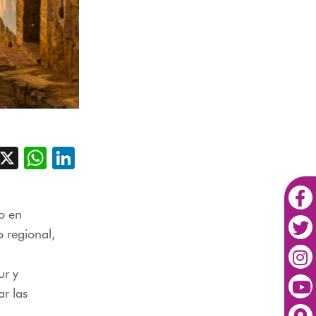
acebook
X
WhatsApp
LinkedIn
o en
 regional,
ur y
r las