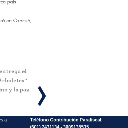
ca país
zará en Orocué,
Pereira estrena el Ecoparque El
n nuevo
Vergel: infraestructura turística
la
sostenible que impacta a más de
amas y
734.000 personas
 turismo
es a
Teléfono Contribución Parafiscal:
(601) 7431134 - 3009135535