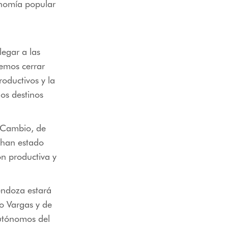
onomía popular
egar a las
remos cerrar
roductivos y la
los destinos
l Cambio, de
e han estado
ón productiva y
endoza estará
o Vargas y de
autónomos del