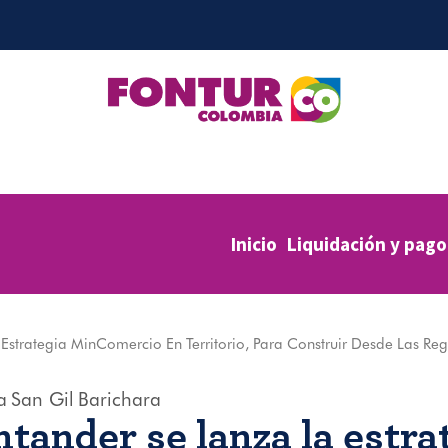
Inicio
Liquidación y pago
Estrategia MinComercio En Territorio, Para Construir Desde Las Re
a
San Gil
Barichara
tander se lanza la estra