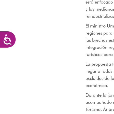
está enfocado 
y las medianas
reindustrializa
El ministro Um
regiones para 
Accesibilidad
las brechas es
integración re
turísticos para
La propuesta 
llegar a todos
excluidos de l
económica.
Durante la jo
acompañado de
Turismo, Artur