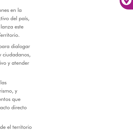
ones en la
tivo del país,
lanza este
rritorio.
 para dialogar
 y ciudadanos,
ivo y atender
las
rismo, y
entos que
acto directo
 el territorio