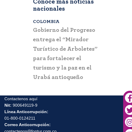
Conoce más noticias
nacionales
COLOMBIA
BOGOTÁ
,
C
a que la
Gobierno del Progreso
Fontur ale
su nueva
entrega el “Mirador
ciudadaní
a
Turístico de Arboletes”
posibles c
itación
para fortalecer el
y suplant
turismo y la paz en el
Urabá antioqueño
Contactenos aquí
Nit:
900649119-9
Línea Anticorrupción:
01-800-0124211
Correo Anticorrupción:
contactenos@fontur.com.co