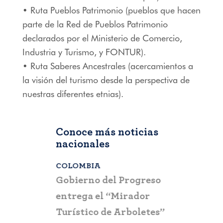
• Ruta Pueblos Patrimonio (pueblos que hacen
parte de la Red de Pueblos Patrimonio
declarados por el Ministerio de Comercio,
Industria y Turismo, y FONTUR).
• Ruta Saberes Ancestrales (acercamientos a
la visión del turismo desde la perspectiva de
nuestras diferentes etnias).
Conoce más noticias
nacionales
COLOMBIA
BOGOTÁ
,
C
a que la
Gobierno del Progreso
Fontur ale
su nueva
entrega el “Mirador
ciudadaní
a
Turístico de Arboletes”
posibles c
itación