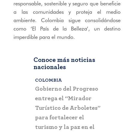
responsable, sostenible y seguro que beneficie
a las comunidades y proteja el medio
ambiente. Colombia sigue consolidándose
como ‘El País de la Belleza’, un destino
imperdible para el mundo.
Conoce más noticias
nacionales
COLOMBIA
BOGOTÁ
,
C
a que la
Gobierno del Progreso
Fontur ale
su nueva
entrega el “Mirador
ciudadaní
a
Turístico de Arboletes”
posibles c
itación
para fortalecer el
y suplant
turismo y la paz en el