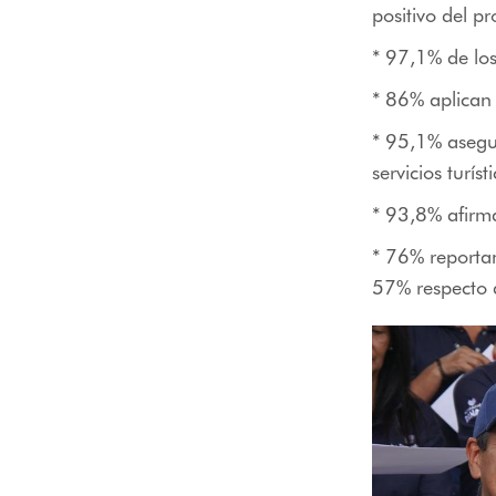
positivo del p
* 97,1% de los
* 86% aplican 
* 95,1% asegur
servicios turíst
* 93,8% afirma
* 76% reporta
57% respecto a