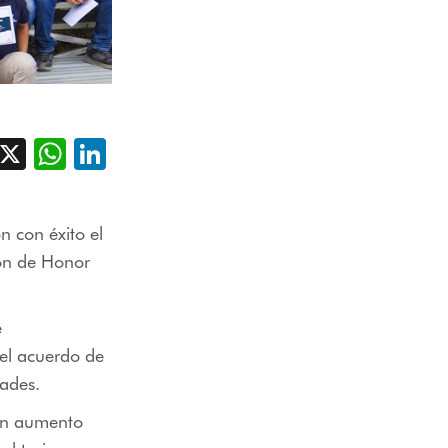
acebook
X
WhatsApp
LinkedIn
 con éxito el
ión de Honor
e
del acuerdo de
ades.
 un aumento