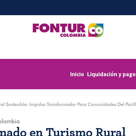
Inicio
Liquidación y pago
al Sostenible: Impulso Transformador Para Comunidades Del Pacíf
olombia
mado en Turismo Rural