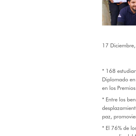
menú
de
accesibilidad.
17 Diciembre
* 168 estudian
Diplomado en 
en los Premio
* Entre los be
desplazamiento
paz, promovie
* El 76% de l