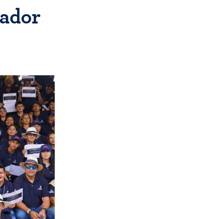
mador
o