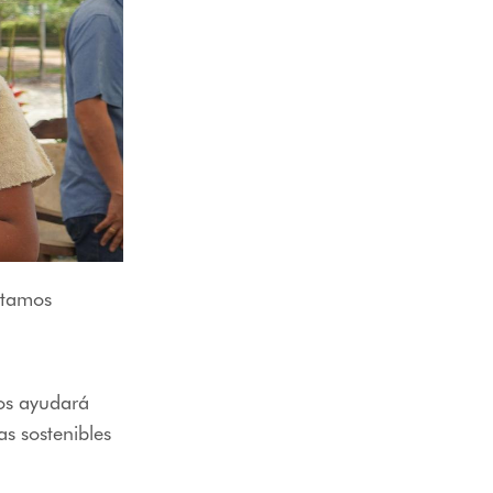
stamos
nos ayudará
as sostenibles