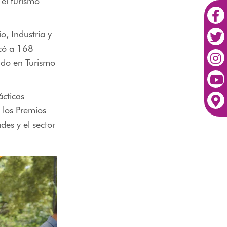
 el turismo
o, Industria y
icó a 168
ado en Turismo
ácticas
 los Premios
es y el sector