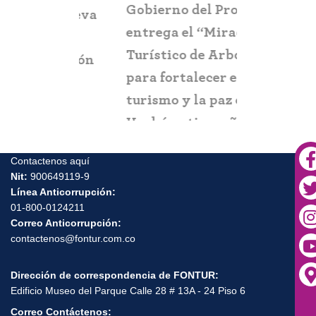
Gobierno del Progreso
Fontur ale
su nueva
entrega el “Mirador
ciudadaní
a
Turístico de Arboletes”
posibles c
itación
para fortalecer el
y suplant
turismo y la paz en el
Urabá antioqueño
Contactenos aquí
Nit:
900649119-9
Línea Anticorrupción:
01-800-0124211
Correo Anticorrupción:
contactenos@fontur.com.co
Dirección de correspondencia de FONTUR:
Edificio Museo del Parque Calle 28 # 13A - 24 Piso 6