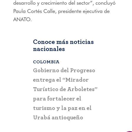
desarrollo y crecimiento del sector”, concluyó
Paula Cortés Calle, presidente ejecutiva de
ANATO.
Conoce más noticias
nacionales
COLOMBIA
BOGOTÁ
,
C
a que la
Gobierno del Progreso
Fontur ale
su nueva
entrega el “Mirador
ciudadaní
a
Turístico de Arboletes”
posibles c
itación
para fortalecer el
y suplant
turismo y la paz en el
Urabá antioqueño