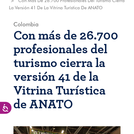
Con Más De 26.700 Profesionales Del Turismo Cierra
La Versión 41 De La Vitrina Turística De ANATO
Colombia
Con más de 26.700
profesionales del
turismo cierra la
versión 41 de la
Vitrina Turística
de ANATO
Accesibilidad