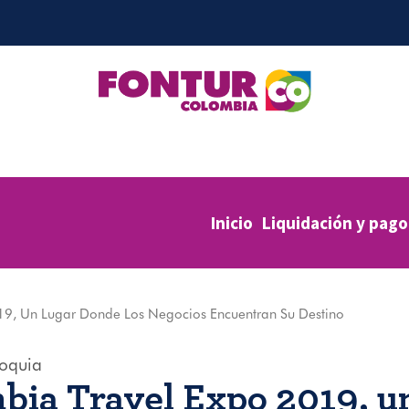
Inicio
Liquidación y pago
9, Un Lugar Donde Los Negocios Encuentran Su Destino
ioquia
bia Travel Expo 2019, u