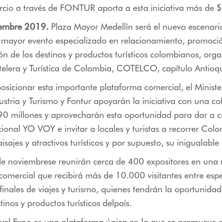
cio a través de FONTUR aporta a esta iniciativa más de 
iembre 2019.
Plaza Mayor Medellín será el nuevo escenar
l mayor evento especializado en relacionamiento, promoci
ón de los destinos y productos turísticos colombianos, org
elera y Turística de Colombia, COTELCO, capítulo Antioqu
posicionar esta importante plataforma comercial, el Ministe
stria y Turismo y Fontur apoyarán la iniciativa con una co
0 millones y aprovecharán esta oportunidad para dar a c
al YO VOY e invitar a locales y turistas a recorrer Colo
aisajes y atractivos turísticos y por supuesto, su inigualabl
de noviembrese reunirán cerca de 400 expositores en una
 comercial que recibirá más de 10.000 visitantes entre espe
inales de viajes y turismo, quienes tendrán la oportunida
tinos y productos turísticos delpaís.
vel Expo es una plataforma única en la que se promueve