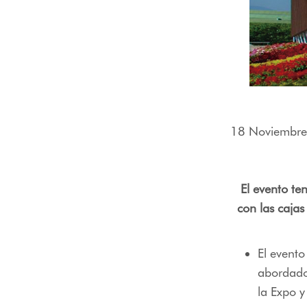
menú
de
accesibilidad.
18 Noviembre
El evento te
con las cajas
El evento
abordado 
la Expo y