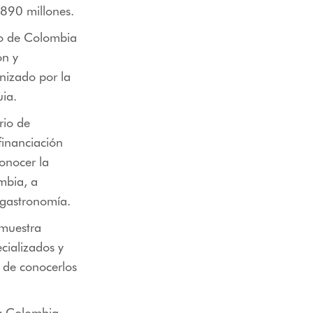
$890 millones.
io de Colombia
ón y
anizado por la
ia.
rio de
financiación
onocer la
mbia, a
e gastronomía.
 muestra
cializados y
d de conocerlos
 a Colombia