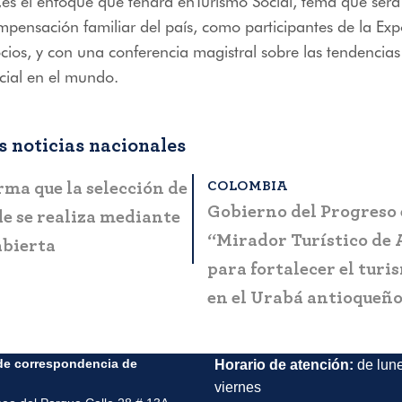
es el enfoque que tendrá enTurismo Social, tema que ser
mpensación familiar del país, como participantes de la Exp
ios, y con una conferencia magistral sobre las tendencias
cial en el mundo.
 noticias nacionales
OMBIA
BOGOTÁ
ta a la ciudadanía
MinCIT y Fontur lanza
es casos de fraude y
manual que simplifica 
ón
presentación de progr
proyectos en el sector
de correspondencia de
Horario de atención:
de lun
viernes