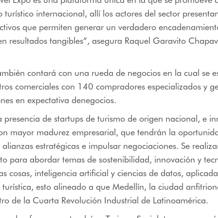
urístico internacional, allí los actores del sector presenta
ractivos que permiten generar un verdadero encadenamient
 en resultados tangibles”, asegura Raquel Garavito Chapav
también contará con una rueda de negocios en la cual se e
ros comerciales con 140 compradores especializados y g
nes en expectativa denegocios.
 presencia de startups de turismo de origen nacional, e i
con mayor madurez empresarial, que tendrán la oportunid
 alianzas estratégicas e impulsar negociaciones. Se realiz
to para abordar temas de sostenibilidad, innovación y te
las cosas, inteligencia artificial y ciencias de datos, aplicada
turística, esto alineado a que Medellín, la ciudad anfitrion
tro de la Cuarta Revolución Industrial de Latinoamérica.