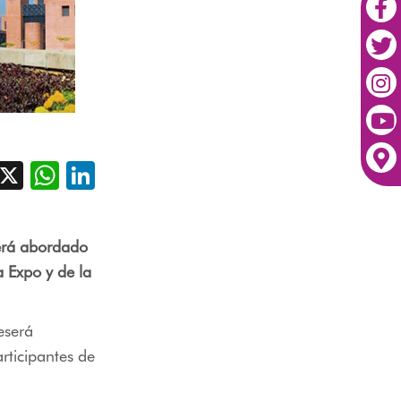
acebook
X
WhatsApp
LinkedIn
será abordado
a Expo y de la
eserá
rticipantes de