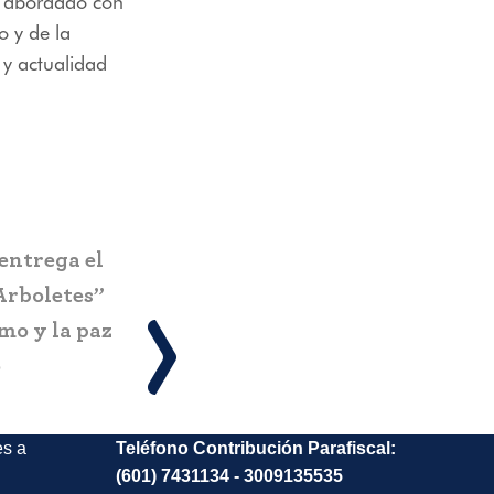
á abordado con
o y de la
 y actualidad
Pereira estrena el Ecoparque El
n nuevo
Vergel: infraestructura turística
la
sostenible que impacta a más de
amas y
734.000 personas
 turismo
es a
Teléfono Contribución Parafiscal:
(601) 7431134 - 3009135535