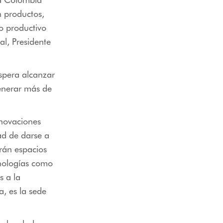
n productos,
o productivo
al, Presidente
spera alcanzar
enerar más de
nnovaciones
ad de darse a
arán espacios
cnologías como
s a la
a, es la sede